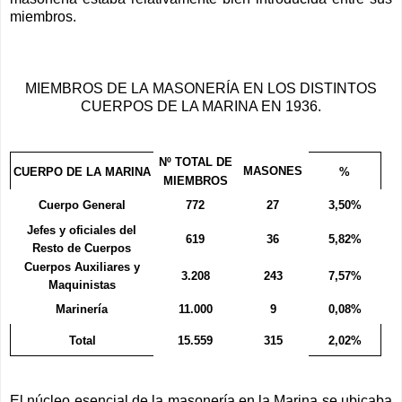
miembros.
MIEMBROS DE LA MASONERÍA EN LOS DISTINTOS
CUERPOS DE LA MARINA EN 1936.
Nº TOTAL DE
MASONES
CUERPO DE LA MARINA
%
MIEMBROS
Cuerpo General
772
27
3,50%
Jefes y oficiales del
619
36
5,82%
Resto de Cuerpos
Cuerpos Auxiliares y
3.208
243
7,57%
Maquinistas
Marinería
11.000
9
0,08%
Total
15.559
315
2,02%
El núcleo esencial de la masonería en la Marina se ubicaba